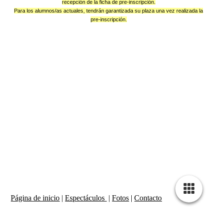
recepción de la ficha de pre-inscripción.
Para los alumnos/as actuales, tendrán garantizada su plaza una vez realizada la
pre-inscripción.
Página de inicio
|
Espectáculos
|
Fotos
|
Contacto