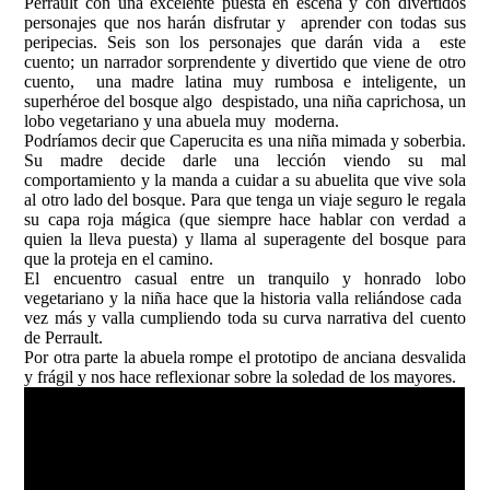
Perrault con una excelente puesta en escena y con divertidos
personajes que nos harán disfrutar y aprender con todas sus
peripecias. Seis son los personajes que darán vida a este
cuento; un narrador sorprendente y divertido que viene de otro
cuento, una madre latina muy rumbosa e inteligente, un
superhéroe del bosque algo despistado, una niña caprichosa, un
lobo vegetariano y una abuela muy moderna.
Podríamos decir que Caperucita es una niña mimada y soberbia.
Su madre decide darle una lección viendo su mal
comportamiento y la manda a cuidar a su abuelita que vive sola
al otro lado del bosque. Para que tenga un viaje seguro le regala
su capa roja mágica (que siempre hace hablar con verdad a
quien la lleva puesta) y llama al superagente del bosque para
que la proteja en el camino.
El encuentro casual entre un tranquilo y honrado lobo
vegetariano y la niña hace que la historia valla reliándose cada
vez más y valla cumpliendo toda su curva narrativa del cuento
de Perrault.
Por otra parte la abuela rompe el prototipo de anciana desvalida
y frágil y nos hace reflexionar sobre la soledad de los mayores.